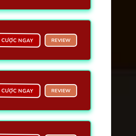
CƯỢC NGAY
REVIEW
CƯỢC NGAY
REVIEW