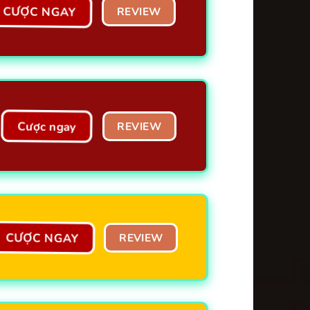
CƯỢC NGAY
REVIEW
Cược ngay
REVIEW
CƯỢC NGAY
REVIEW