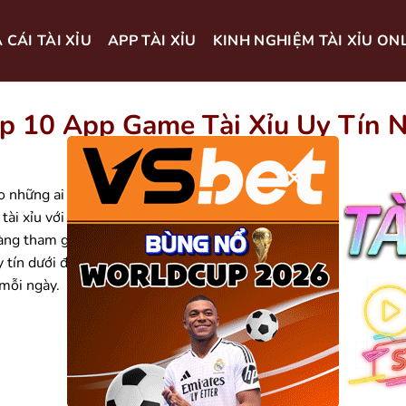
 CÁI TÀI XỈU
APP TÀI XỈU
KINH NGHIỆM TÀI XỈU ON
Top 10 App Game Tài Xỉu Uy Tín 
×
 những ai yêu thích giải trí và
i xỉu với lối chơi đơn giản,
àng tham gia mọi lúc, mọi nơi.
 tín dưới đây để tận hưởng
 mỗi ngày.