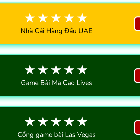
★★★★★
Nhà Cái Hàng Đầu UAE
★★★★★
Game Bài Ma Cao Lives
★★★★★
Cổng game bài Las Vegas