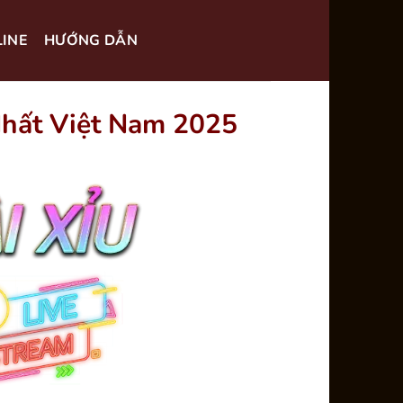
LINE
HƯỚNG DẪN
Nhất Việt Nam 2025