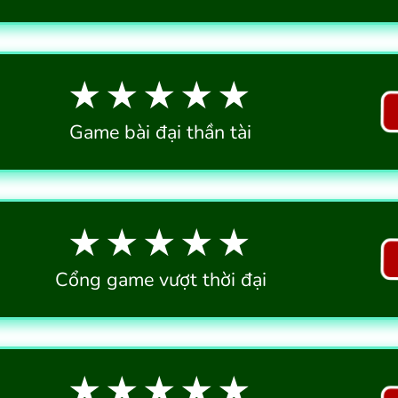
★★★★★
Game bài đại thần tài
★★★★★
Cổng game vượt thời đại
★★★★★