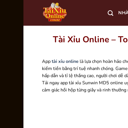
Bỏ
qua
NHÀ
nội
dung
Tài Xỉu Online – 
App
tài xỉu online
là lựa chọn hoàn hảo cho
kiếm tiền bằng trí tuệ nhanh chóng. Game tà
hấp dẫn và tỉ lệ thắng cao, người chơi dễ d
Tải ngay app tài xỉu Sunwin MD5 online uy
cảm giác hồi hộp từng giây và rinh thưởng