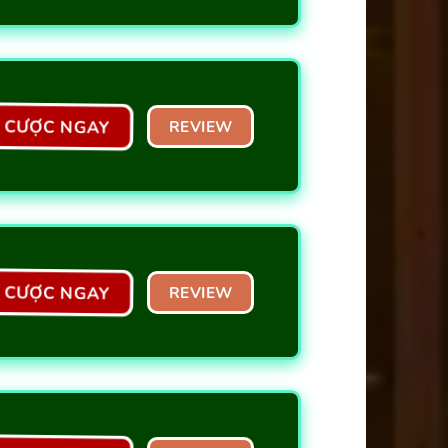
CƯỢC NGAY
REVIEW
CƯỢC NGAY
REVIEW