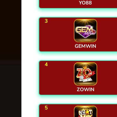
YO88
3
GEMWIN
4
ZOWIN
5